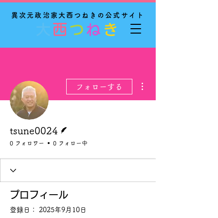
異次元政治家大西つねきの公式サイト
大
西
つ
ね
き
その他
フォローする
脚本
tsune0024
0 フォロワー
0 フォロー中
プロフィール
登録日： 2025年9月10日