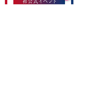
候補しています。 したがっ
て、全国の皆様から、二枚
目の投票用紙に「大西つね
き」と書いていただくこと
ができます。 ただ、そこに
誰の名前を書くか、完全に
あなたの自由です。「選挙
に行こう」と言いますが、
それすらあなたの自由で
す。 私は今回の選挙は、本
物の自由と解放のための選
2025年4月9日
∙
2
分
挙だと考えています。正し
４月２８日(月)無所属連
さや良し悪しを強く信じ過
ぎ、それを人に押し付けて
合 初イベント開催！
人の自由を奪う世界から、
東京都葛飾
本当に違ったまま共存でき
【４月２８日(月)無所属連
る世界へスイッチする選
合 初イベント開催！ 葛
挙。 それがそもそも、この
飾】 登壇者：大西つねき
無所属連合の存在意義で
高橋秀彰 うつみさとる
す。政策や理念が違ってい
「無所属連合」は、利権ま
てもいい、右も左もないと
みれで国民を蔑ろにしてい
はそういうことです。政治
る既存政党に立ち向かうた
家や政党が自らそれを体現
めに２月１４日に設立し、
381
0
3
しなければ、そんな世界は