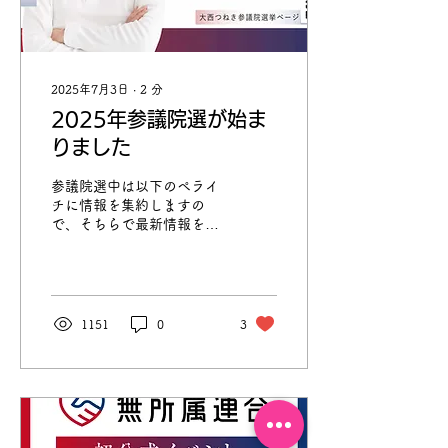
ります。 お話会の内容を6
テーマに分け、その中から
一つを選んでいただきま
す。 最低保証額を３万円か
ら６万円（沖縄からの交通
2025年7月3日
∙
2
分
費、宿泊代込み）に変更し
2025年参議院選が始ま
ます。 主催を希望される
方は、呼びたい地域の日程
りました
内で、希望日と開催場所、
テーマを大西つねきのホー
参議院選中は以下のペライ
ムページのフォームから送
チに情報を集約しますの
信してください。担当から
で、そちらで最新情報をチ
ご連絡いたします。 年間ス
ェックしてください。 ま
ケジュール 2026 日程 対象
た、急な変更を各種 SNSで
地域 2025/10/11〜10/26
発信する可能性もあります
茨城／千葉／埼玉／東京／
ので、そちらもフォローし
神奈川／山梨／静岡
ていただけると幸いです。
1151
0
3
2025/11/15〜11/30...
https://h128x.hp.peraichi.com
今日は第27回参議院選挙の
公示日です。 私、大西つね
きは、うつみさとる氏と無
所属連合を立ち上げ、共同
代表として全国比例区に立