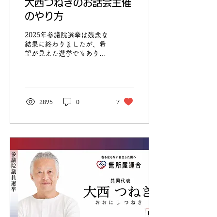
大西つねきのお話会主催
のやり方
2025年参議院選挙は残念な
結果に終わりましたが、希
望が見えた選挙でもありま
した。よって今後も大西つ
ねきは全国を回り続けま
す。ただし、今までと同じ
やり方をしても結果は変わ
りませんので、3年後の選
2895
0
7
挙に向けた組織作りの一環
として、より計画的に回る
ように変更を加えます。是
非皆さんのお力をお借りし
ながら、我々の世界観を広
めていきたいと思いますの
で、ご協力をよろしくお願
いいたします。 お話会の主
な変更点と今後の流れ 主な
変更点は３つです。 全国を
６地域に分け、あらかじめ
日程を決めてその地域を回