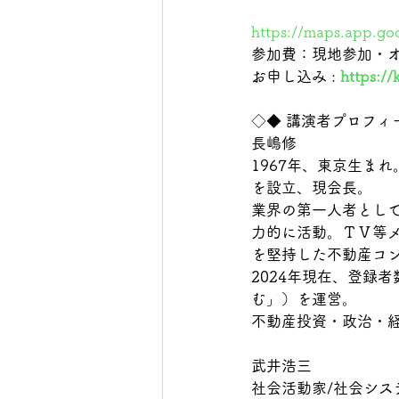
https://maps.app.g
参加費：現地参加・オン
お申し込み : 
https://
◇◆ 講演者プロフィ
長嶋修
1967年、東京生ま
を設立、現会長。
業界の第一人者とし
力的に活動。ＴＶ等
を堅持した不動産コ
2024年現在、登録者
む」）を運営。
不動産投資・政治・経
武井浩三　
社会活動家/社会シス