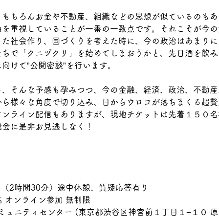
、もちろんお金や不動産、組織などの思想が似ているのもあ
由を重視していることが一番の一致点です。それこそが今の
った社会作り、国づくりを考えた時に、今の政治はあまりに
たちで「クニヅクリ」を始めてしまおうかと、先日酒を飲み
向けて”公開密談”を行います。
る、そんな予感も孕みつつ、今の金融、経済、政治、不動産
から様々な角度で切り込み、目からウロコが落ちまくる超贅
オンライン配信もありますが、現地チケットは先着１５０名
機会に是非お見逃しなく！
:30 （2時間30分）途中休憩、質疑応答有り
名 オンライン参加 無制限
コミュニティセンター (東京都渋谷区神宮前１丁目１−１０ 原