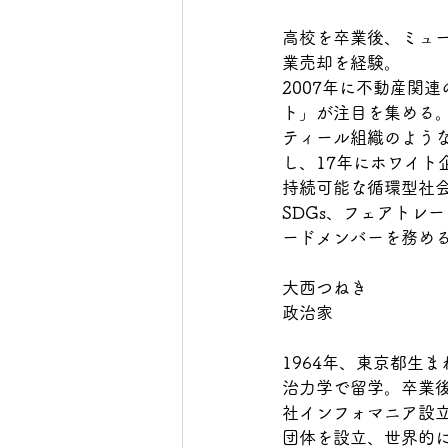
高校を卒業後、ミュ
業売却を経験。
2007年に不動産関
ト」が注目を集める
ティール組織のよう
し、17年にホワイト
持続可能な循環型社会
SDGs、フェアトレ
ードメンバーを務め
大西つねき
政治家
1964年、東京都生
治力学で留学。卒業後
社インフォマニア設立
団体を設立、世界的に