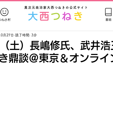
異次元政治家大西つねきの公式サイト
大
西
つ
ね
き
つねき村
書籍
10月27日
読了時間: 3分
日（土）長嶋修氏、武井浩
き鼎談＠東京＆オンライ