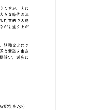
りますが、とに
大きな時代の流
も対立的で古過
ながら盛り上が
、組織などにつ
沢な鼎談を東京
様限定。滅多に
宿駅徒歩7分)