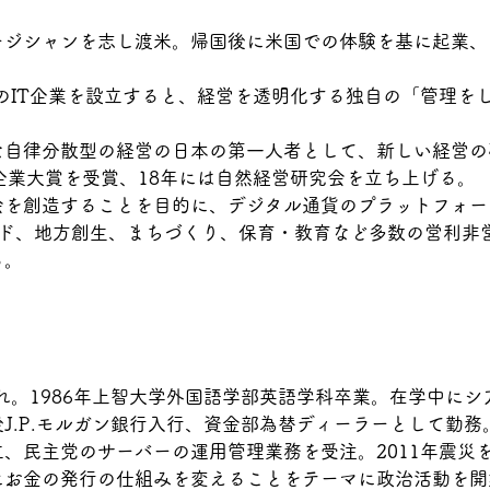
ージシャンを志し渡米。帰国後に米国での体験を基に起業、
連のIT企業を設立すると、経営を透明化する独自の「管理を
。
な自律分散型の経営の日本の第一人者として、新しい経営の
企業大賞を受賞、18年には自然経営研究会を立ち上げる。
を創造することを目的に、デジタル通貨のプラットフォーム
ード、地方創生、まちづくり、保育・教育など多数の営利非
る。
まれ。1986年上智大学外国語学部英語学科卒業。在学中に
J.P.モルガン銀行入行、資金部為替ディーラーとして勤務。
、民主党のサーバーの運用管理業務を受注。2011年震災
お金の発行の仕組みを変えることをテーマに政治活動を開始