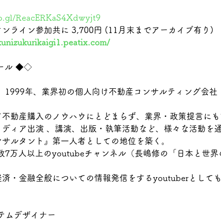
oo.gl/ReacERKaS4Xdwyjt9
ライン参加共に 3,700円 (11月末までアーカイブ有り)
kunizukurikaigi1.peatix.com/
ール ◆◇
れ。1999年、業界初の個人向け不動産コンサルティング会
て不動産購入のノウハウにとどまらず、業界・政策提言にも
メディア出演 、講演、出版・執筆活動など、様々な活動を
ンサルタント』第一人者としての地位を築く。
数7万人以上のyoutubeチャンネル（長嶋修の「日本と世
済・金融全般についての情報発信をするyoutuberとして
テムデザイナー