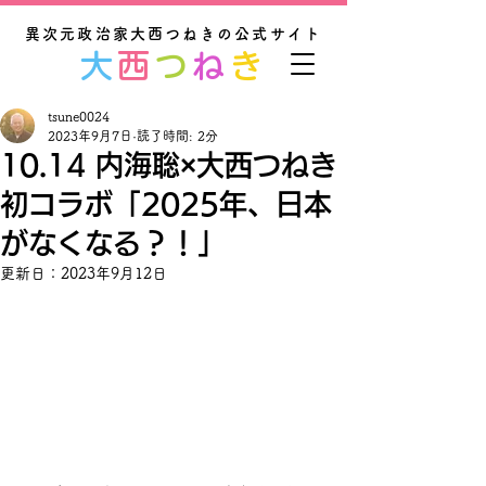
異次元政治家大西つねきの公式サイト
大
西
つ
ね
き
tsune0024
2023年9月7日
読了時間: 2分
10.14 内海聡×大西つねき
初コラボ「2025年、日本
がなくなる？！」
更新日：
2023年9月12日