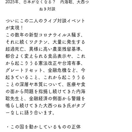
2025年、日本がなくなる？　内海聡、大西つ
ねき対談
ついにこの二人のライブ対談イベント
が実現！
この数年の新型コロナウイルス騒ぎ、
それに続くワクチン、大量に発生する
超過死亡、異様に高い農薬残留基準、
都合よく変えられる食品表示や、これ
から起こりうる憲法改正や台湾有事、
グレートリセット、金融危機など、今
起きていること、これから起こりうる
ことの深層や本質について、医療や食
の面から問題を指摘し続けてきた内海
聡先生と、金融経済の側面から警鐘を
鳴らし続けてきた大西つねき氏がタブ
ーなしに語り合います。
・この国を動かしているものの正体