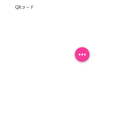
QRコード
懇親会：14:00〜16:00 
ZEST CANTINA代官山　
要事前申込40名様限定
飲み放題つき6,000円　　　　　
懇親会申込は下記URLから
http://ptix.at/PKysf4