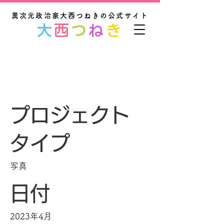
異次元政治家大西つねきの公式サイト
大
西
つ
ね
き
プロジェクト名
プロジェクト
タイプ
写真
日付
2023年4月