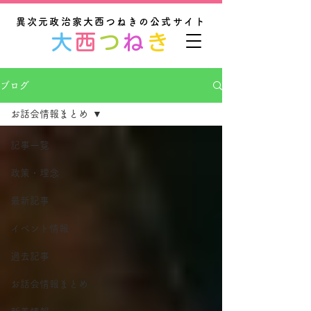
異次元政治家大西つねきの公式サイト
大
西
つ
ね
き
ブログ
お話会情報まとめ
記事一覧
政策・理念
最新記事
イベント情報
過去記事
お話会情報まとめ